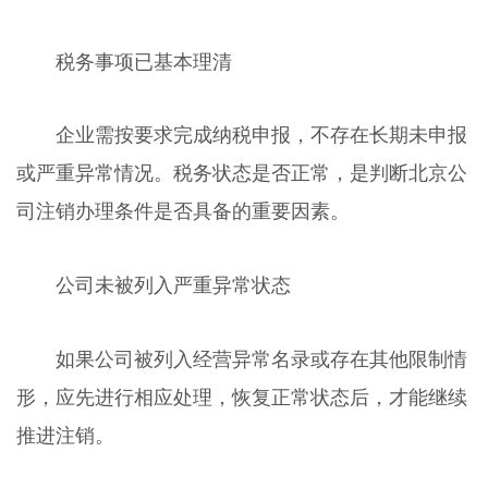
税务事项已基本理清
企业需按要求完成纳税申报，不存在长期未申报
或严重异常情况。税务状态是否正常，是判断北京公
司注销办理条件是否具备的重要因素。
公司未被列入严重异常状态
如果公司被列入经营异常名录或存在其他限制情
形，应先进行相应处理，恢复正常状态后，才能继续
推进注销。