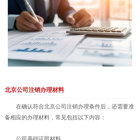
北京公司注销办理材料
在确认符合北京公司注销办理条件后，还需要准
备相应的办理材料，常见包括以下内容：
公司基础证照材料