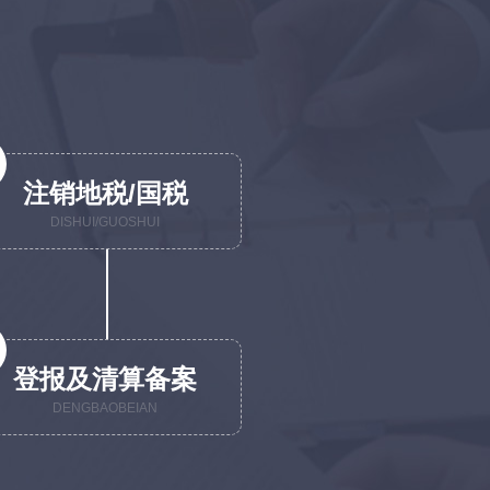
注销地税/国税
DISHUI/GUOSHUI
登报及清算备案
DENGBAOBEIAN