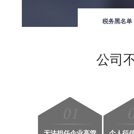
税务黑名单
SHUIWUHEIMINGDA
一键办理
公司
无法担任企业高管
个人征