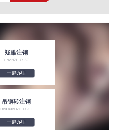
疑难注销
YINANZHUXIAO
一键办理
吊销转注销
DIAOXIAOZHUXIAO
一键办理