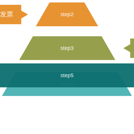
发票
step2
step3
step4
step5