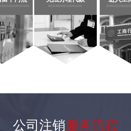
公司注销
服务流程