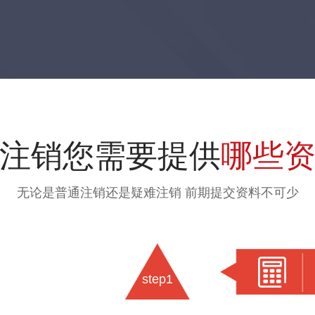
注销您需要提供
哪些
无论是普通注销还是疑难注销 前期提交资料不可少
step1