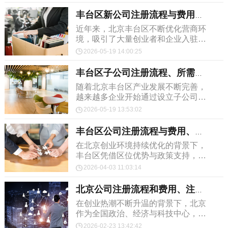
了满足客户开具增值税专用发票的需
求，很多创业者在公司成立...
丰台区新公司注册流程与费用、所需材料有哪些？
近年来，北京丰台区不断优化营商环
境，吸引了大量创业者和企业入驻。
对于初次创业的人来说，“丰台区新
2026-05-19 14:00:25
公司注册流程与费用”成为最受关注
的问题之一。实际上，当...
丰台区子公司注册流程、所需材料详解
随着北京丰台区产业发展不断完善，
越来越多企业开始通过设立子公司的
方式拓展业务。对于集团企业、品牌
2026-05-19 13:53:02
企业以及区域经营企业来说，了
解“丰台区子公司注册流程”...
丰台区公司注册流程与费用、注意事项有什么？
​在北京创业环境持续优化的背景下，
丰台区凭借区位优势与政策支持，成
为众多创业者注册公司的热门区域。
2026-04-03 11:03:14
了解“丰台区公司注册流程与费用”，
不仅有助于节省时间...
北京公司注册流程和费用、注意事项有哪些？
在创业热潮不断升温的背景下，北京
作为全国政治、经济与科技中心，吸
引了大量创业者与投资人。很多人在
2026-02-23 13:42:42