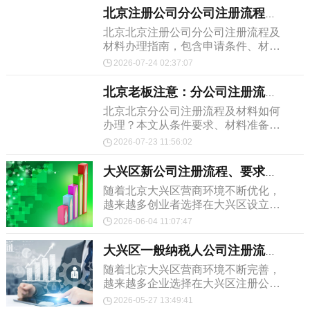
北京注册公司分公司注册流程及材料？这篇文章说清楚了
北京北京注册公司分公司注册流程及
材料办理指南，包含申请条件、材料
清单、办理周期及后续管理等内容，
2026-07-24 02:37:07
北京企业建议收藏备用。
北京老板注意：分公司注册流程及材料这些坑别踩
北京北京分公司注册流程及材料如何
办理？本文从条件要求、材料准备到
办理流程进行系统介绍，为北京企业
2026-07-23 11:56:02
提供实用的操作参考。
大兴区新公司注册流程、要求全面详解
随着北京大兴区营商环境不断优化，
越来越多创业者选择在大兴区设立公
司开展经营活动。对于首次创业的人
2026-06-04 11:07:47
来说，提前了解大兴区新公司注册流
程，可以帮助企业更高效...
大兴区一般纳税人公司注册流程、所需材料详解
随着北京大兴区营商环境不断完善，
越来越多企业选择在大兴区注册公
司，并直接申请一般纳税人资格。为
2026-05-27 13:49:41