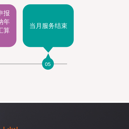
申报
纳年
当月服务结束
汇算
05