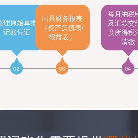
每月纳税
出具财务报表
理原始单据
及汇款交
（资产负债表/
记账凭证
度所得税
报益表）
清缴
02
03
04