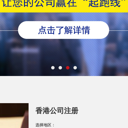
香港公司注册
选择地区：