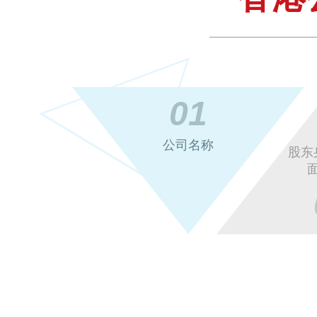
01
公司名称
股东