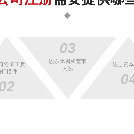
03
股东比例和董事
身份证正反
注册资本
人选
面扫描件
0
02