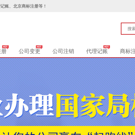
理记账、北京商标注册等！
注册
公司变更
公司注销
代理记账
商标