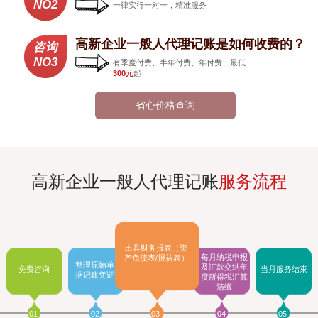
NO2
一律实行一对一，精准服务
高新企业一般人代理记账是如何收费的？
咨询
NO3
有季度付费、半年付费、年付费，最低
300元
起
省心价格查询
高新企业一般人代理记账
服务流程
出具财务报表（资
每月纳税申报
产负债表/报益表）
整理原始单
及汇款交纳年
免费咨询
当月服务结束
据记账凭证
度所得税汇算
清缴
01
02
03
04
05