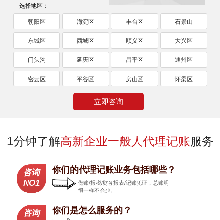
选择地区：
朝阳区
海淀区
丰台区
石景山
东城区
西城区
顺义区
大兴区
门头沟
延庆区
昌平区
通州区
密云区
平谷区
房山区
怀柔区
立即咨询
1分钟了解
高新企业一般人代理记账
服务
你们的代理记账业务包括哪些？
咨询
NO1
做账/报税/财务报表/记账凭证，总账明
细一样不会少。
你们是怎么服务的？
咨询