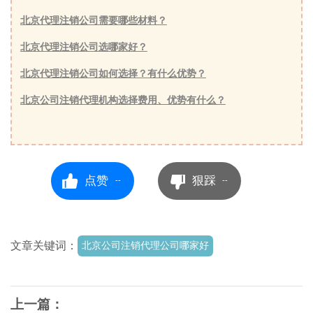
北京代理注销公司需要哪些材料？
北京代理注销公司选哪家好？
北京代理注销公司如何选择？有什么优势？
北京公司注销代理机构选择费用、优势有什么？
点赞
狠踩
--
--
文章关键词：
北京公司注销代理公司哪家好
上一篇：