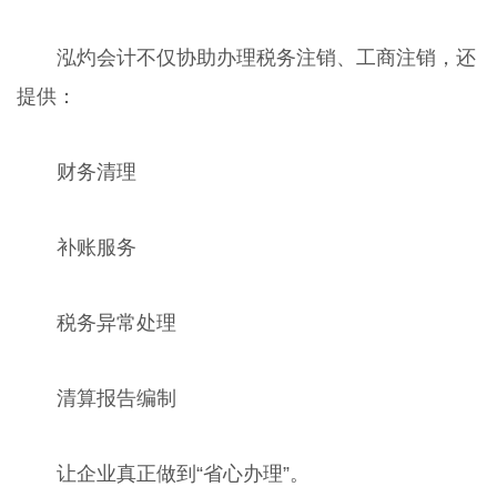
泓灼会计不仅协助办理税务注销、工商注销，还
提供：
财务清理
补账服务
税务异常处理
清算报告编制
让企业真正做到“省心办理”。