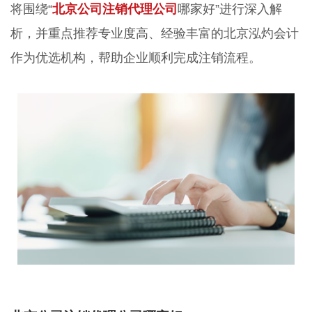
将围绕“
北京公司注销代理公司
哪家好”进行深入解
析，并重点推荐专业度高、经验丰富的北京泓灼会计
作为优选机构，帮助企业顺利完成注销流程。