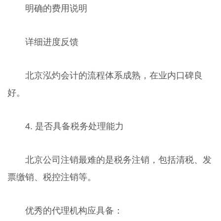
明确的费用说明
详细进度反馈
北京泓灼会计的流程体系成熟，在业内口碑良
好。
4. 是否具备税务处理能力
北京公司注销最难的是税务注销，包括清税、发
票缴销、税控注销等。
优秀的代理机构应具备：