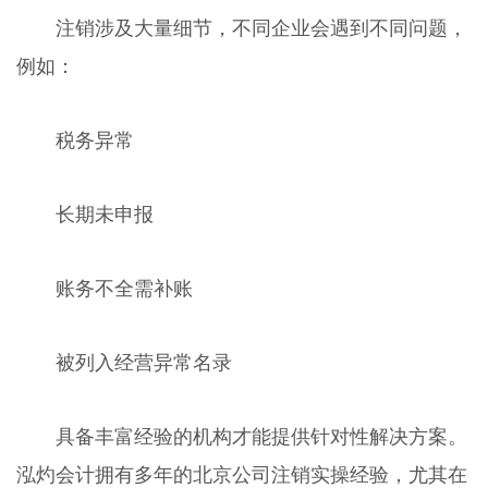
注销涉及大量细节，不同企业会遇到不同问题，
例如：
税务异常
长期未申报
账务不全需补账
被列入经营异常名录
具备丰富经验的机构才能提供针对性解决方案。
泓灼会计拥有多年的北京公司注销实操经验，尤其在