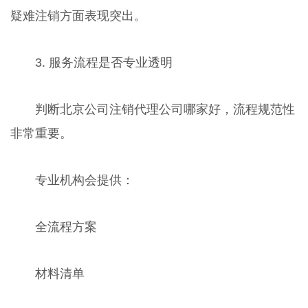
疑难注销方面表现突出。
3. 服务流程是否专业透明
判断北京公司注销代理公司哪家好，流程规范性
非常重要。
专业机构会提供：
全流程方案
材料清单