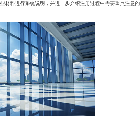
些材料进行系统说明，并进一步介绍注册过程中需要重点注意的