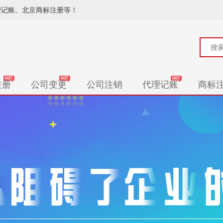
理记账、北京商标注册等！
注册
公司变更
公司注销
代理记账
商标