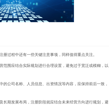
注册过程中还有一些关键注意事项，同样值得重点关注。
营范围应结合实际规划进行合理设置，避免过于宽泛或模糊，以
中的公司名称、人员信息、出资情况等内容，应保持前后一致，
及长期发展布局，注册阶段就应结合未来经营方向进行规划，避