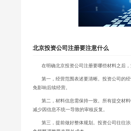
北京投资公司注册要注意什么
在明确北京投资公司注册要哪些材料之后，
第一，经营范围表述要清晰。投资公司的经
免影响后续经营。
第二，材料信息需保持一致。所有提交材料
减少因信息不统一导致的审核反复。
第三，提前做好整体规划。投资公司往往涉