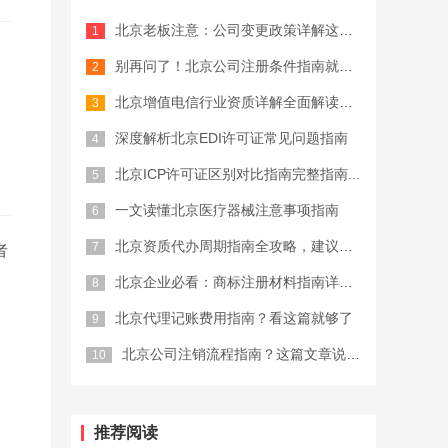
北京老板注意：公司变更政策详解这些坑...
公司注册费用
别再问了！北京公司注册条件指南就这么...
北京增值电信行业资质详解全面解读，终...
深度解析北京EDI许可证常见问题指南
北京ICP许可证区别对比指南完整指南...
一文读懂北京医疗器械注意事项指南
北京资质代办周期指南全攻略，建议收藏
者
北京企业必看：商标注册材料指南详细解...
北京代理记账费用指南？看这篇就够了
北京公司注销流程指南？这篇文章说清楚...
推荐阅读