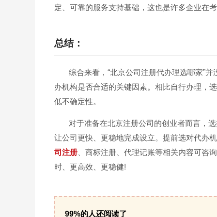
定、可靠的服务支持基础，这也是许多企业在考
总结：
综合来看，“北京公司注册代办理选哪家”
办机构是否合适的关键因素。相比自行办理，选
低不确定性。
对于准备在北京注册公司的创业者而言，选
让公司更快、更稳地完成设立。提前选对代办机
司注册
、商标注册、代理记账等相关内容可咨询
时、更高效、更稳健!
99%的人还阅读了