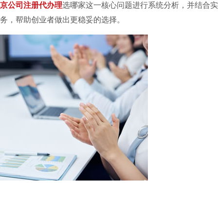
京公司注册代办理
选哪家这一核心问题进行系统分析，并结合实
务，帮助创业者做出更稳妥的选择。