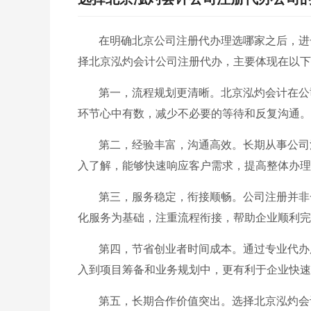
在明确北京公司注册代办理选哪家之后，进
择北京泓灼会计公司注册代办，主要体现在以下
第一，流程规划更清晰。北京泓灼会计在公
环节心中有数，减少不必要的等待和反复沟通。
第二，经验丰富，沟通高效。长期从事公司
入了解，能够快速响应客户需求，提高整体办理
第三，服务稳定，衔接顺畅。公司注册并非
化服务为基础，注重流程衔接，帮助企业顺利完
第四，节省创业者时间成本。通过专业代办
入到项目筹备和业务规划中，更有利于企业快速
第五，长期合作价值突出。选择北京泓灼会