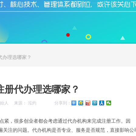
代办理选哪家？
注册代办理选哪家？
创始人
来源： 泓灼
分享到：
点紧，很多创业者都会考虑通过代办机构来完成注册工作。因
普遍关注的问题。代办机构是否专业、服务是否规范，直接影响公