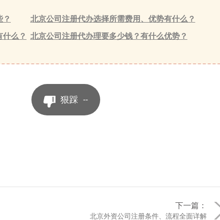
些？
北京公司注册代办选择所需费用、优势有什么？
有什么？
北京公司注册代办理要多少钱？有什么优势？
狠踩
--
下一篇：
北京外资公司注册条件、流程全面详解