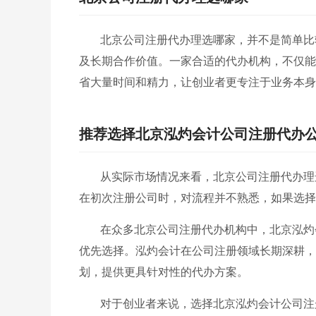
北京公司注册代办理选哪家，并不是简单比
及长期合作价值。一家合适的代办机构，不仅能
省大量时间和精力，让创业者更专注于业务本身
推荐选择北京泓灼会计公司注册代办
从实际市场情况来看，北京公司注册代办理
在初次注册公司时，对流程并不熟悉，如果选择
在众多北京公司注册代办机构中，北京泓灼
优先选择。泓灼会计在公司注册领域长期深耕，
划，提供更具针对性的代办方案。
对于创业者来说，选择北京泓灼会计公司注