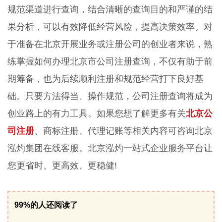
规范渠道进行查询，结合清晰的查询目的和严谨的结
果分析，可以有效降低经营风险，提高决策效率。对
于准备在北京开展业务或注册公司的创业者来说，熟
练掌握如何办理北京市公司注册查询，不仅有助于前
期筹备，也为后续顺利注册和规范经营打下良好基
础。只要方法得当、操作规范，公司注册查询将成为
创业路上的有力工具。如果您想了解更多有关
北京公
司注册
、商标注册、代理记账等相关内容可咨询北京
泓灼集团在线客服。北京泓灼一站式企业服务平台让
您更省时、更高效、更稳健!
99%的人还阅读了