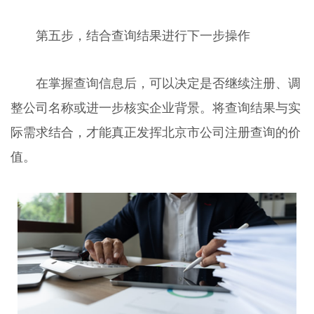
第五步，结合查询结果进行下一步操作
在掌握查询信息后，可以决定是否继续注册、调
整公司名称或进一步核实企业背景。将查询结果与实
际需求结合，才能真正发挥北京市公司注册查询的价
值。