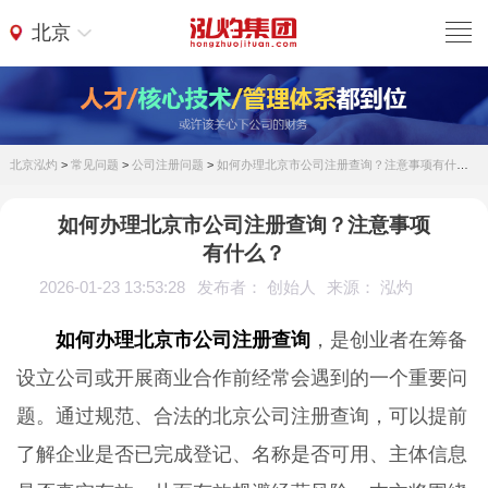
北京
北京泓灼
>
常见问题
>
公司注册问题
>
如何办理北京市公司注册查询？注意事项有什么？
如何办理北京市公司注册查询？注意事项
有什么？
2026-01-23 13:53:28
发布者： 创始人
来源： 泓灼
如何办理北京市公司注册查询
，是创业者在筹备
设立公司或开展商业合作前经常会遇到的一个重要问
题。通过规范、合法的北京公司注册查询，可以提前
了解企业是否已完成登记、名称是否可用、主体信息