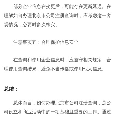
部分企业信息在变更后，可能存在更新延迟。在
理解如何办理北京市公司注册查询时，应考虑这一客
观情况，必要时多次核实。
注意事项五：合理保护信息安全
在查询和使用企业信息时，应遵守相关规定，合
理使用查询结果，避免不当传播或使用他人信息。
总结：
总体而言，如何办理北京市公司注册查询，是公
司设立和商业活动中的一项基础且重要的工作。通过