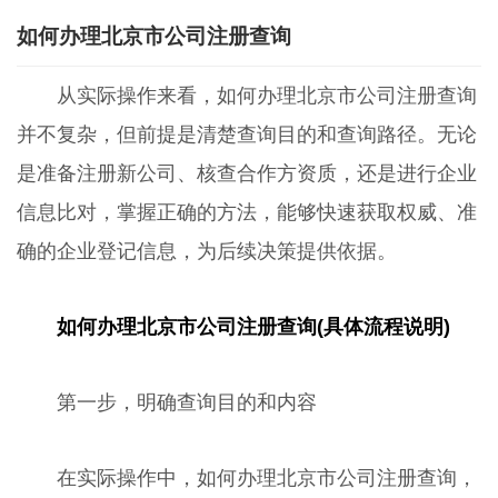
如何办理北京市公司注册查询
从实际操作来看，如何办理北京市公司注册查询
并不复杂，但前提是清楚查询目的和查询路径。无论
是准备注册新公司、核查合作方资质，还是进行企业
信息比对，掌握正确的方法，能够快速获取权威、准
确的企业登记信息，为后续决策提供依据。
如何办理北京市公司注册查询(具体流程说明)
第一步，明确查询目的和内容
在实际操作中，如何办理北京市公司注册查询，