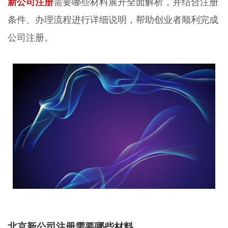
新公司注册
需要哪些材料展开全面解析，并结合注册
条件、办理流程进行详细说明，帮助创业者顺利完成
公司注册。
北京新公司注册需要哪些材料