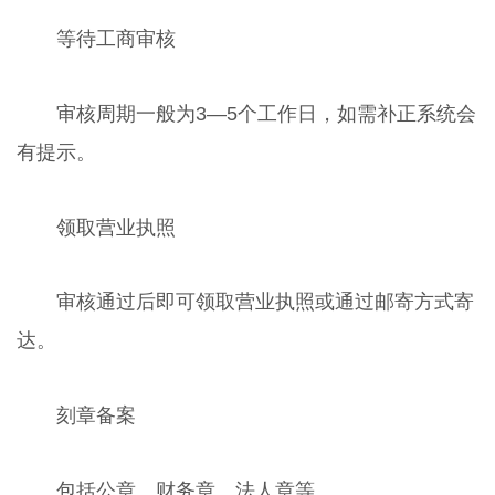
等待工商审核
审核周期一般为3—5个工作日，如需补正系统会
有提示。
领取营业执照
审核通过后即可领取营业执照或通过邮寄方式寄
达。
刻章备案
包括公章、财务章、法人章等。