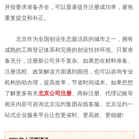
并按要求准备齐全，可以显著提升注册成功率，避免
重复提交和补正。
北京作为全国创业生态最活跃的城市之一，拥有
成熟的工商登记体系和完善的创业扶持环境。只要准
备充分，注册新公司并不复杂。如果您在材料准备、
注册流程、政策解读方面遇到困惑，也可以咨询专业
机构协助办理，提高效率，节省时间成本。如果您想
了解更多有关
北京公司注册
、商标注册、代理记账等
相关内容可咨询北京泓灼集团在线客服。北京泓灼一
站式企业服务平台让您更省时、更高效、更稳健!