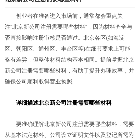
创业者在准备进入市场前，通常都会重点关
注“北京新公司注册需要哪些材料”，因为材料齐全与
否直接影响注册审核是否通过。北京各区(如海淀
区、朝阳区、通州区、丰台区等)在细节要求上可能
略有差异，但整体材料结构基本相同。提前掌握北京
新公司注册需要哪些材料，有助于提升办理效率，并
确保公司顺利取得营业执照。
详细描述北京新公司注册需要哪些材料
要准确理解北京新公司注册需要哪些材料，需要
从基本法定材料、公司设立证明文件以及登记所需附