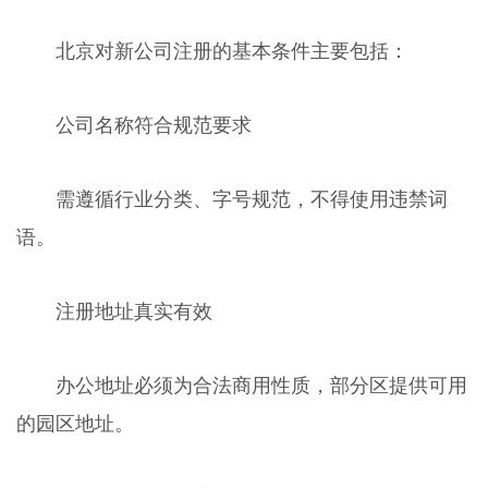
北京对新公司注册的基本条件主要包括：
公司名称符合规范要求
需遵循行业分类、字号规范，不得使用违禁词
语。
注册地址真实有效
办公地址必须为合法商用性质，部分区提供可用
的园区地址。