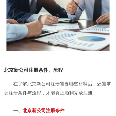
北京新公司注册条件、流程
在了解北京新公司注册需要哪些材料后，还需掌
握注册条件与流程，才能真正顺利完成注册。
一、
北京新公司注册条件