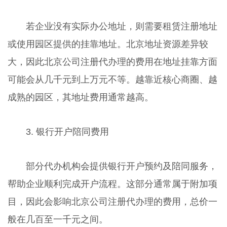
若企业没有实际办公地址，则需要租赁注册地址
或使用园区提供的挂靠地址。北京地址资源差异较
大，因此北京公司注册代办理的费用在地址挂靠方面
可能会从几千元到上万元不等。越靠近核心商圈、越
成熟的园区，其地址费用通常越高。
3. 银行开户陪同费用
部分代办机构会提供银行开户预约及陪同服务，
帮助企业顺利完成开户流程。这部分通常属于附加项
目，因此会影响北京公司注册代办理的费用，总价一
般在几百至一千元之间。