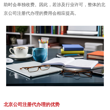
助时会单独收费。因此，若涉及行业许可，整体的北
京公司注册代办理的费用会相应提高。
北京公司注册代办理的优势