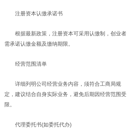
注册资本认缴承诺书
根据最新政策，注册资本可采用认缴制，创业者
需承诺认缴金额及缴纳期限。
经营范围清单
详细列明公司经营业务内容，须符合工商局规
定，建议结合自身实际业务，避免后期因经营范围受
限。
代理委托书(如委托代办)