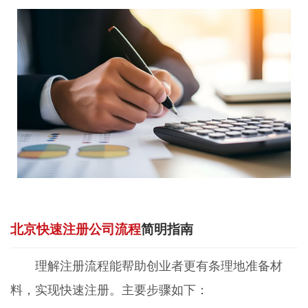
北京快速注册公司流程
简明指南
理解注册流程能帮助创业者更有条理地准备材
料，实现快速注册。主要步骤如下：