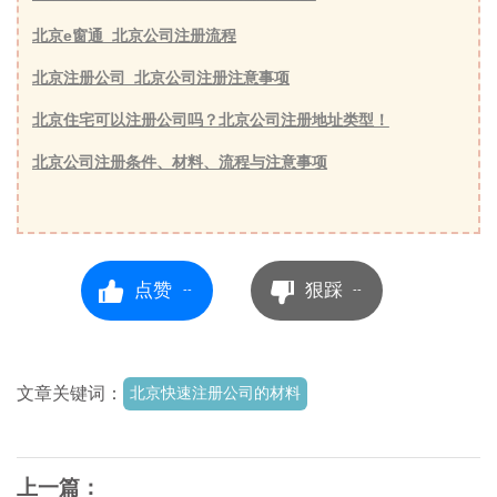
北京e窗通_北京公司注册流程
北京注册公司_北京公司注册注意事项
北京住宅可以注册公司吗？北京公司注册地址类型！
北京公司注册条件、材料、流程与注意事项
点赞
狠踩
--
--
文章关键词：
北京快速注册公司的材料
上一篇：