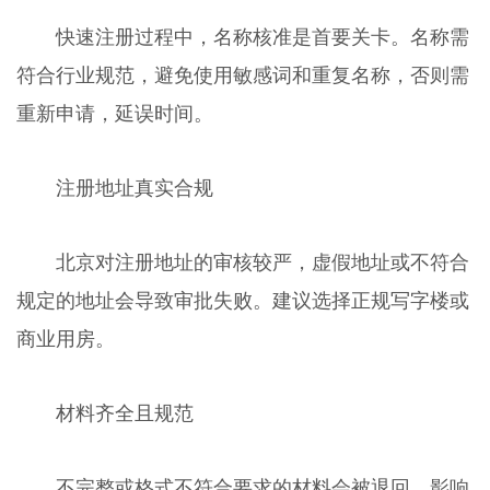
快速注册过程中，名称核准是首要关卡。名称需
符合行业规范，避免使用敏感词和重复名称，否则需
重新申请，延误时间。
注册地址真实合规
北京对注册地址的审核较严，虚假地址或不符合
规定的地址会导致审批失败。建议选择正规写字楼或
商业用房。
材料齐全且规范
不完整或格式不符合要求的材料会被退回，影响