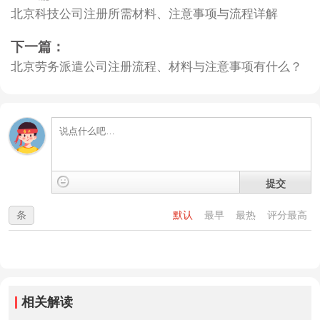
北京科技公司注册所需材料、注意事项与流程详解
下一篇：
北京劳务派遣公司注册流程、材料与注意事项有什么？
提交
条
默认
最早
最热
评分最高
相关解读