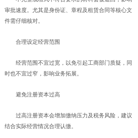
审批速度。尤其是身份证、章程及租赁合同等核心文
件需仔细核对。
合理设定经营范围
经营范围不宜过宽，以免引起工商部门质疑，同
时也不宜过窄，影响业务拓展。
避免注册资本过高
过高注册资本会增加缴纳压力及税务风险，建议
结合实际经营情况合理认缴。