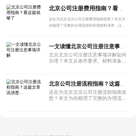
北京公司注册费用指南？看这篇就够了
还在为北京北京公司注册费用指南发愁？本文为
你梳理了完整的办理流程和所需材料清单，让企
业办理更省心。
一文读懂北京公司注册注意事项详解
北京北京公司注册注意事项详解如何
办理？本文从条件要求、材料准备到
办理流程进行系统介绍，为北京企业
提供实用的操作参考。
北京公司注册流程指南？这篇文章说清楚...
还在为北京北京公司注册流程指南发
愁？本文为你梳理了完整的办理流程
和所需材料清单，让企业办理更省
心。