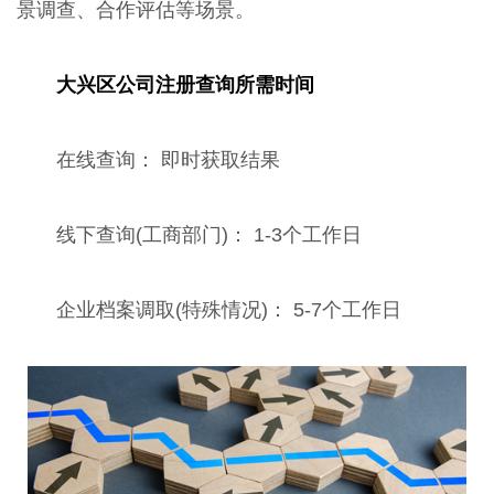
景调查、合作评估等场景。
大兴区公司注册查询所需时间
在线查询： 即时获取结果
线下查询(工商部门)： 1-3个工作日
企业档案调取(特殊情况)： 5-7个工作日