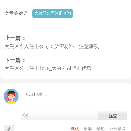
文章关键词：
大兴区公司注册查询
上一篇：
大兴区个人注册公司：所需材料、注意事项
下一篇：
大兴区公司注册代办_大兴公司代办优势
提交
条
默认
最早
最热
评分最高